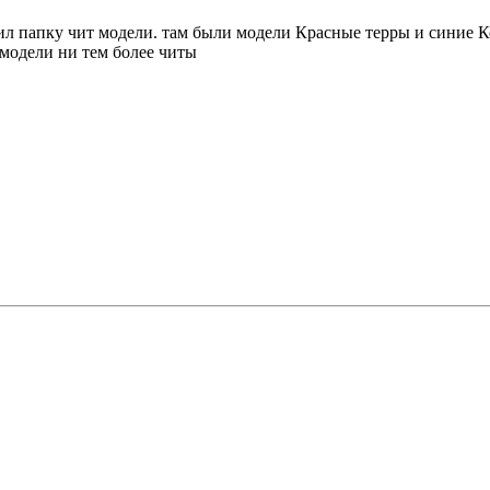
лил папку чит модели. там были модели Красные терры и синие К
 модели ни тем более читы