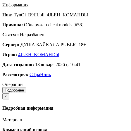
Информация
Ник:
TynOi_B9lJLbIi_4JLEH_KOMAHDbI
Причина:
Обнаружен cheat models [#58]
Статус:
Не разбанен
Сервер:
ДУША БАЙКАЛА PUBLIC 18+
Игрок:
4JLEH_KOMAHDbI
Дата создания:
13 января 2026 г, 16:41
Рассмотрел:
CTpaНник
Операции
Подробнее
×
Подробная информация
Материал
Комментарий игрока