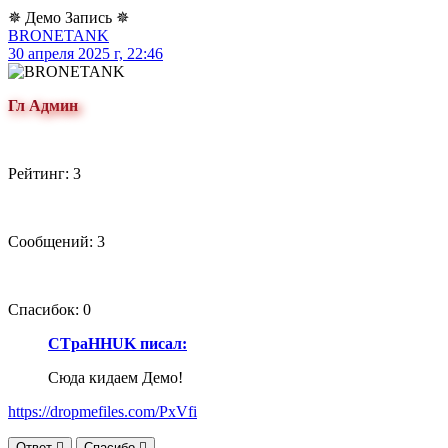
✵ Демо Запись ✵
BRONETANK
30 апреля 2025 г, 22:46
Гл Админ
Рейтинг: 3
Сообщений: 3
Спасибок: 0
CTpaHHUK писал:
Сюда кидаем Демо!
https://dropmefiles.com/PxVfi
Ответ
Спасибо