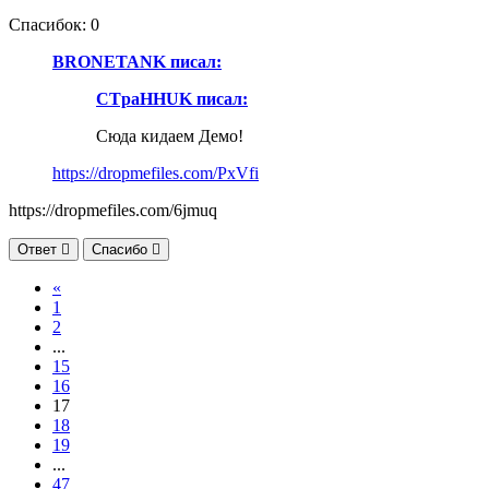
Спасибок: 0
BRONETANK писал:
CTpaHHUK писал:
Сюда кидаем Демо!
https://dropmefiles.com/PxVfi
https://dropmefiles.com/6jmuq
Ответ
Спасибо
Первая
«
1
2
...
15
16
17
18
19
...
47