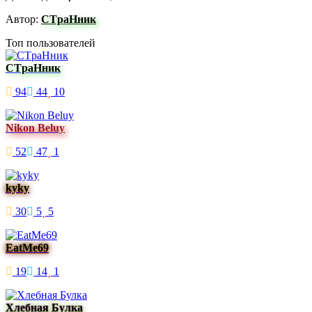
Автор:
CTpaНник
Топ пользователей
CTpaНник
94
44
10
Nikon Beluy
52
47
1
kyky
30
5
5
EatMe69
19
14
1
Хлебная Булка