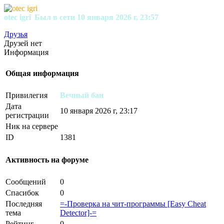
otec igri
Был в сети 10 января 2026 г, 23:57
Друзья
Друзей нет
Информация
Общая информация
Привилегия
Вечный бан
Дата
10 января 2026 г, 23:17
регистрации
Ник на сервере
ID
1381
Активность на форуме
Сообщений
0
Спасибок
0
Последняя
=-Проверка на чит-программы [Easy Cheat
тема
Detector]-=
Рейтинг
0