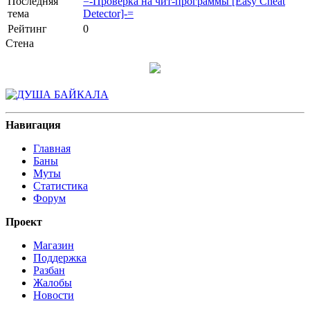
Последняя
=-Проверка на чит-программы [Easy Cheat
тема
Detector]-=
Рейтинг
0
Стена
Навигация
Главная
Баны
Муты
Статистика
Форум
Проект
Магазин
Поддержка
Разбан
Жалобы
Новости